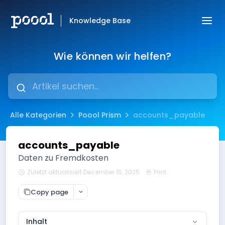
Knowledge Base
Wie können wir helfen?
Alle Kategorien
Poool Prism
accounts_payable
accounts_payable
Daten zu Fremdkosten
Zuletzt aktualisiert December 15, 2025
Print
Copy page
Inhalt