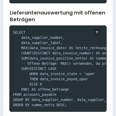
Lieferantenauswertung mit offenen
Beträgen
SELECT 

    data_supplier_number,

    data_supplier_label,

    MAX(data_invoice_date) AS letzte_rechnung,

    COUNT(DISTINCT data_invoice_number) AS anzahl_
    SUM(data_invoice_position_netto) AS summe_nett
    -- Offene Beträge: MAX() verwenden, da pro Rec
    SUM(DISTINCT CASE 

        WHEN data_invoice_state = 'open' 

        THEN data_invoice_payed_open 

        ELSE 0 

    END) AS offene_betraege

FROM accounts_payable

GROUP BY data_supplier_number, data_supplier_label
ORDER BY summe_netto DESC;