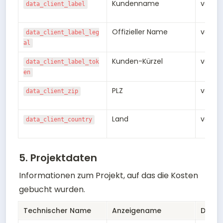
Kundenname
varch
data_client_label
Offizieller Name
varch
data_client_label_leg
al
Kunden-Kürzel
varch
data_client_label_tok
en
PLZ
varch
data_client_zip
Land
varch
data_client_country
5. Projektdaten
Informationen zum Projekt, auf das die Kosten 
gebucht wurden.
Technischer Name
Anzeigename
Daten