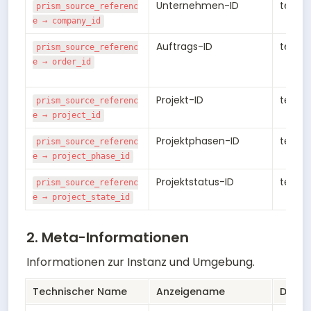
Unternehmen-ID
text
prism_source_referenc
e → company_id
Auftrags-ID
text
prism_source_referenc
e → order_id
Projekt-ID
text
prism_source_referenc
e → project_id
Projektphasen-ID
text
prism_source_referenc
e → project_phase_id
Projektstatus-ID
text
prism_source_referenc
e → project_state_id
2. Meta-Informationen
Informationen zur Instanz und Umgebung.
Technischer Name
Anzeigename
Daten