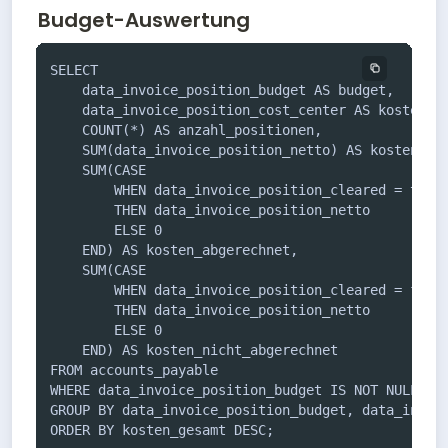
Budget-Auswertung
SELECT 

    data_invoice_position_budget AS budget,

    data_invoice_position_cost_center AS kostenste
    COUNT(*) AS anzahl_positionen,

    SUM(data_invoice_position_netto) AS kosten_ges
    SUM(CASE 

        WHEN data_invoice_position_cleared = true 
        THEN data_invoice_position_netto 

        ELSE 0 

    END) AS kosten_abgerechnet,

    SUM(CASE 

        WHEN data_invoice_position_cleared = false
        THEN data_invoice_position_netto 

        ELSE 0 

    END) AS kosten_nicht_abgerechnet

FROM accounts_payable

WHERE data_invoice_position_budget IS NOT NULL

GROUP BY data_invoice_position_budget, data_invoic
ORDER BY kosten_gesamt DESC;