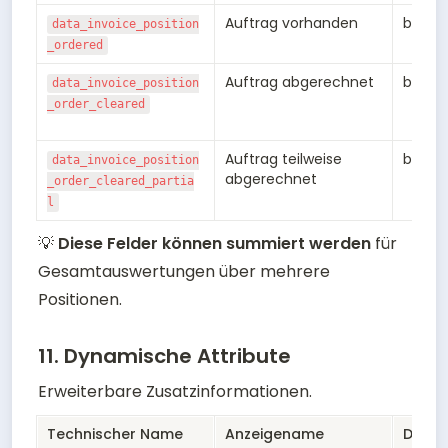
Auftrag vorhanden
bool
data_invoice_position
_ordered
Auftrag abgerechnet
bool
data_invoice_position
_order_cleared
Auftrag teilweise 
bool
data_invoice_position
abgerechnet
_order_cleared_partia
l
💡 
Diese Felder können summiert werden
 für 
Gesamtauswertungen über mehrere 
Positionen.
11. Dynamische Attribute
Erweiterbare Zusatzinformationen.
Technischer Name
Anzeigename
Daten