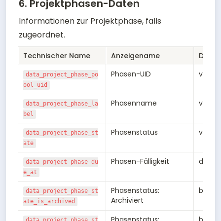
6. Projektphasen-Daten
Informationen zur Projektphase, falls 
zugeordnet.
Technischer Name
Anzeigename
Daten
Phasen-UID
varch
data_project_phase_po
ool_uid
Phasenname
varch
data_project_phase_la
bel
Phasenstatus
varch
data_project_phase_st
ate
Phasen-Fälligkeit
date
data_project_phase_du
e_at
Phasenstatus: 
bool
data_project_phase_st
Archiviert
ate_is_archived
Phasenstatus: 
bool
data_project_phase_st