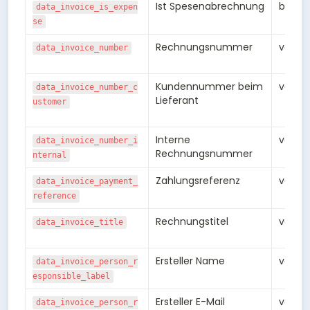
Ist Spesenabrechnung
bool
data_invoice_is_expen
se
Rechnungsnummer
varch
data_invoice_number
Kundennummer beim 
varch
data_invoice_number_c
Lieferant
ustomer
Interne 
varch
data_invoice_number_i
Rechnungsnummer
nternal
Zahlungsreferenz
varch
data_invoice_payment_
reference
Rechnungstitel
varch
data_invoice_title
Ersteller Name
varch
data_invoice_person_r
esponsible_label
Ersteller E-Mail
varch
data_invoice_person_r