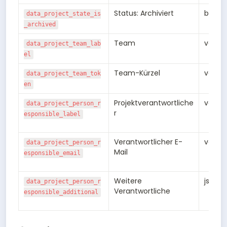
Status: Archiviert
bool
data_project_state_is
_archived
Team
varch
data_project_team_lab
el
Team-Kürzel
varch
data_project_team_tok
en
Projektverantwortliche
varch
data_project_person_r
r
esponsible_label
Verantwortlicher E-
varch
data_project_person_r
Mail
esponsible_email
Weitere 
jsonb
data_project_person_r
Verantwortliche
esponsible_additional