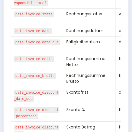
esponsible_email
Rechnungsstatus
varch
data_invoice_state
Rechnungsdatum
date
data_invoice_date
Fälligkeitsdatum
date
data_invoice_date_due
Rechnungssumme 
float8
data_invoice_netto
Netto
Rechnungssumme 
float8
data_invoice_brutto
Brutto
Skontofrist
date
data_invoice_discount
_date_due
Skonto %
float8
data_invoice_discount
_percentage
Skonto Betrag
float8
data_invoice_discount