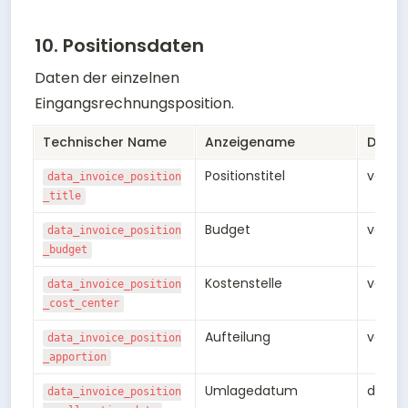
10. Positionsdaten
Daten der einzelnen 
Eingangsrechnungsposition.
Technischer Name
Anzeigename
Daten
Positionstitel
varch
data_invoice_position
_title
Budget
varch
data_invoice_position
_budget
Kostenstelle
varch
data_invoice_position
_cost_center
Aufteilung
varch
data_invoice_position
_apportion
Umlagedatum
date
data_invoice_position