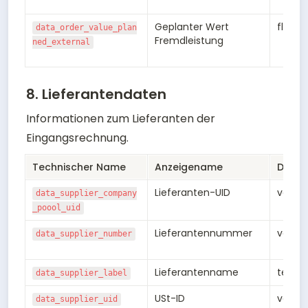
Geplanter Wert 
float8
data_order_value_plan
Fremdleistung
ned_external
8. Lieferantendaten
Informationen zum Lieferanten der 
Eingangsrechnung.
Technischer Name
Anzeigename
Daten
Lieferanten-UID
varch
data_supplier_company
_poool_uid
Lieferantennummer
varch
data_supplier_number
Lieferantenname
text
data_supplier_label
USt-ID
varch
data_supplier_uid