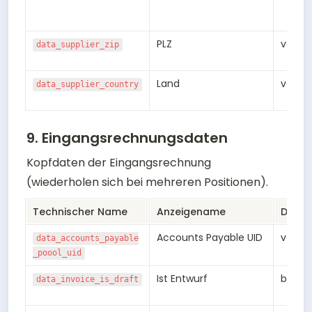
PLZ
varch
data_supplier_zip
Land
varch
data_supplier_country
9. Eingangsrechnungsdaten
Kopfdaten der Eingangsrechnung 
(wiederholen sich bei mehreren Positionen).
Technischer Name
Anzeigename
Daten
Accounts Payable UID
varch
data_accounts_payable
_poool_uid
Ist Entwurf
bool
data_invoice_is_draft