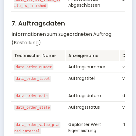
Abgeschlossen
ate_is_finished
7. Auftragsdaten
Informationen zum zugeordneten Auftrag 
(Bestellung).
Technischer Name
Anzeigename
Daten
Auftragsnummer
varch
data_order_number
Auftragstitel
varch
data_order_label
Auftragsdatum
date
data_order_date
Auftragsstatus
varch
data_order_state
Geplanter Wert 
float8
data_order_value_plan
Eigenleistung
ned_internal