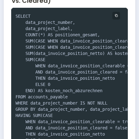
vs. Cleared)
SELECT 

    data_project_number,

    data_project_label,

    COUNT(*) AS positionen_gesamt,

    SUM(CASE WHEN data_invoice_position_clearable 
    SUM(CASE WHEN data_invoice_position_cleared = 
    SUM(data_invoice_position_netto) AS kosten_ges
    SUM(CASE 

        WHEN data_invoice_position_clearable = tru
        AND data_invoice_position_cleared = false 
        THEN data_invoice_position_netto 

        ELSE 0 

    END) AS kosten_noch_abzurechnen

FROM accounts_payable

WHERE data_project_number IS NOT NULL

GROUP BY data_project_number, data_project_label

HAVING SUM(CASE 

    WHEN data_invoice_position_clearable = true 

    AND data_invoice_position_cleared = false 

    THEN data_invoice_position_netto 
