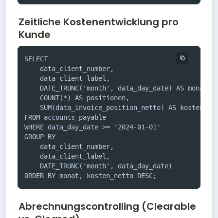
Zeitliche Kostenentwicklung pro
Kunde
SELECT 

    data_client_number,

    data_client_label,

    DATE_TRUNC('month', data_day_date) AS monat,

    COUNT(*) AS positionen,

    SUM(data_invoice_position_netto) AS kosten_net
FROM accounts_payable

WHERE data_day_date >= '2024-01-01'

GROUP BY 

    data_client_number, 

    data_client_label,

    DATE_TRUNC('month', data_day_date)

ORDER BY monat, kosten_netto DESC;
Abrechnungscontrolling (Clearable