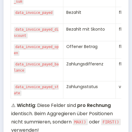
_sum
Bezahlt
float8
data_invoice_payed
Bezahlt mit Skonto
float8
data_invoice_payed_di
scount
Offener Betrag
float8
data_invoice_payed_op
en
Zahlungsdifferenz
float8
data_invoice_payed_ba
lance
Zahlungsstatus
varch
data_invoice_payed_st
ate
⚠️ 
Wichtig
: Diese Felder sind 
pro Rechnung
identisch. Beim Aggregieren über Positionen 
nicht summieren, sondern 
 oder 
MAX()
FIRST()
verwenden!