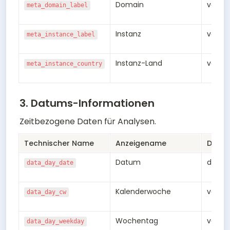
Domain
varch
meta_domain_label
Instanz
varch
meta_instance_label
Instanz-Land
varch
meta_instance_country
3. Datums-Informationen
Zeitbezogene Daten für Analysen.
Technischer Name
Anzeigename
Daten
Datum
date
data_day_date
Kalenderwoche
varch
data_day_cw
Wochentag
varch
data_day_weekday