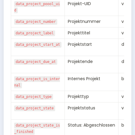
Projekt-UID
varch
data_project_poool_ui
d
Projektnummer
varch
data_project_number
Projekttitel
varch
data_project_label
Projektstart
date
data_project_start_at
Projektende
date
data_project_due_at
Internes Projekt
bool
data_project_is_inter
nal
Projekttyp
varch
data_project_type
Projektstatus
varch
data_project_state
Status: Abgeschlossen
bool
data_project_state_is
_finished