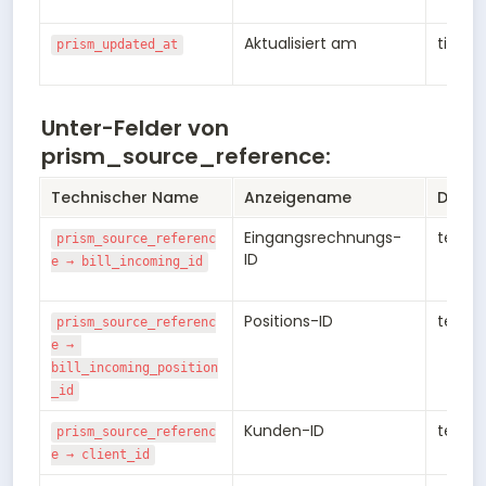
Aktualisiert am
times
prism_updated_at
Unter-Felder von
prism_source_reference:
Technischer Name
Anzeigename
Daten
Eingangsrechnungs-
text
prism_source_referenc
ID
e → bill_incoming_id
Positions-ID
text
prism_source_referenc
e → 
bill_incoming_position
_id
Kunden-ID
text
prism_source_referenc
e → client_id