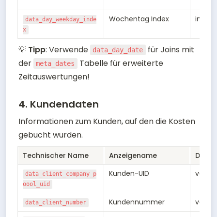
Wochentag Index
int4
data_day_weekday_inde
x
💡 
Tipp
: Verwende 
 für Joins mit 
data_day_date
der 
 Tabelle für erweiterte 
meta_dates
Zeitauswertungen!
4. Kundendaten
Informationen zum Kunden, auf den die Kosten 
gebucht wurden.
Technischer Name
Anzeigename
Daten
Kunden-UID
varch
data_client_company_p
oool_uid
Kundennummer
varch
data_client_number