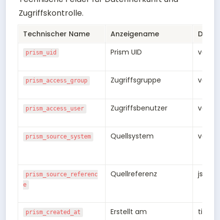
Zugriffskontrolle.
Technischer Name
Anzeigename
Daten
Prism UID
varch
prism_uid
Zugriffsgruppe
varch
prism_access_group
Zugriffsbenutzer
varch
prism_access_user
Quellsystem
varch
prism_source_system
Quellreferenz
jsonb
prism_source_referenc
e
Erstellt am
times
prism_created_at