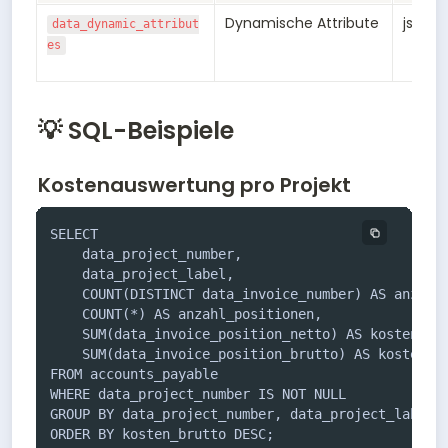
Dynamische Attribute
jsonb
data_dynamic_attribut
es
💡 SQL-Beispiele
Kostenauswertung pro Projekt
SELECT 

    data_project_number,

    data_project_label,

    COUNT(DISTINCT data_invoice_number) AS anzahl_
    COUNT(*) AS anzahl_positionen,

    SUM(data_invoice_position_netto) AS kosten_net
    SUM(data_invoice_position_brutto) AS kosten_br
FROM accounts_payable

WHERE data_project_number IS NOT NULL

GROUP BY data_project_number, data_project_label

ORDER BY kosten_brutto DESC;