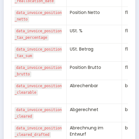
_reallocation_date
Position Netto
float8
data_invoice_position
_netto
USt. %
float8
data_invoice_position
_tax_percentage
USt. Betrag
float8
data_invoice_position
_tax_sum
Position Brutto
float8
data_invoice_position
_brutto
Abrechenbar
bool
data_invoice_position
_clearable
Abgerechnet
bool
data_invoice_position
_cleared
Abrechnung im 
bool
data_invoice_position
Entwurf
_cleared_drafted