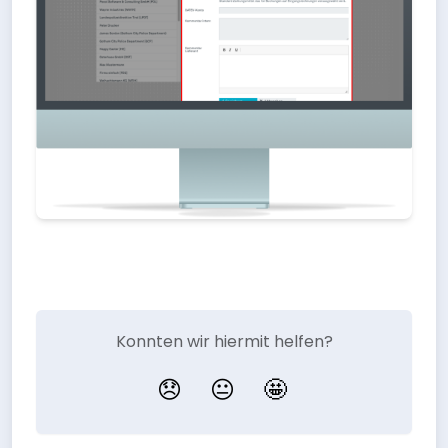
Konnten wir hiermit helfen?
😞
😐
🤩