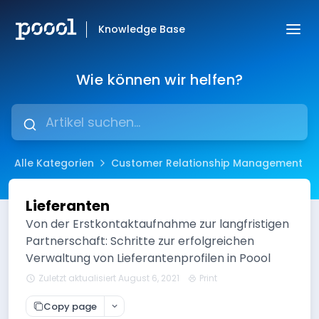
Knowledge Base
Wie können wir helfen?
Alle Kategorien
Customer Relationship Management
Lieferanten
Von der Erstkontaktaufnahme zur langfristigen
Partnerschaft: Schritte zur erfolgreichen
Verwaltung von Lieferantenprofilen in Poool
Zuletzt aktualisiert August 6, 2021
Print
Copy page