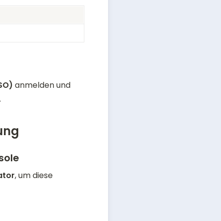
SO)
 anmelden und 
 
tung
sole
ator
, um diese 