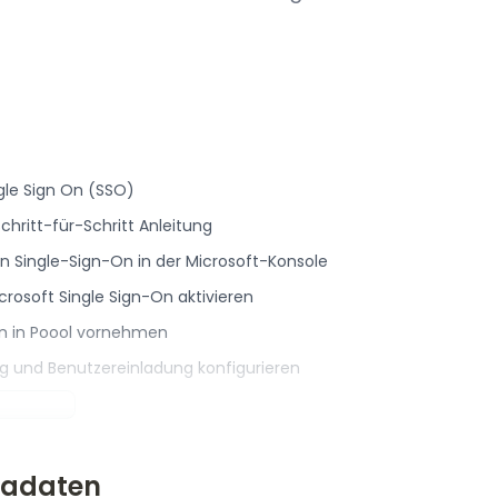
ngle Sign On (SSO)
hritt-für-Schritt Anleitung
 von Single-Sign-On in der Microsoft-Konsole
icrosoft Single Sign-On aktivieren
gen in Poool vornehmen
ung und Benutzereinladung konfigurieren
tadaten